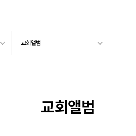
교회앨범
교회앨범